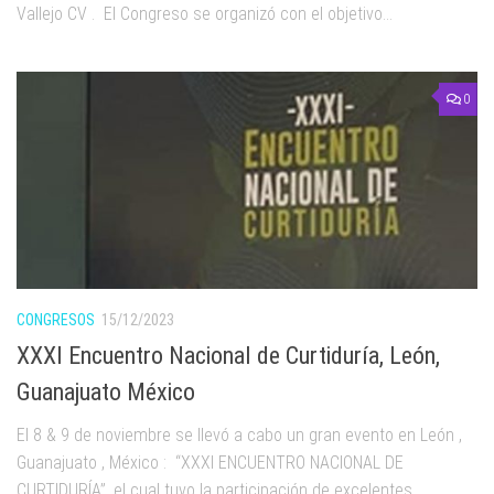
Vallejo CV . El Congreso se organizó con el objetivo...
0
CONGRESOS
15/12/2023
XXXI Encuentro Nacional de Curtiduría, León,
Guanajuato México
El 8 & 9 de noviembre se llevó a cabo un gran evento en León ,
Guanajuato , México : “XXXI ENCUENTRO NACIONAL DE
CURTIDURÍA”, el cual tuvo la participación de excelentes