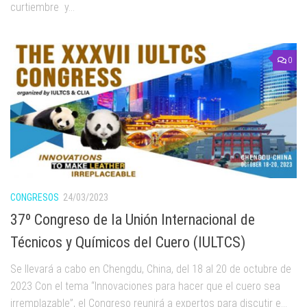
curtiembre y...
0
CONGRESOS
24/03/2023
37º Congreso de la Unión Internacional de
Técnicos y Químicos del Cuero (IULTCS)
Se llevará a cabo en Chengdu, China, del 18 al 20 de octubre de
2023 Con el tema “Innovaciones para hacer que el cuero sea
irremplazable”, el Congreso reunirá a expertos para discutir e...